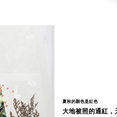
夏秋的顏色是紅色
大地被照的通紅，