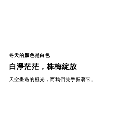
冬天的顏色是白色
白淨茫茫，株梅綻放
天空畫過的極光，而我們雙手握著它。