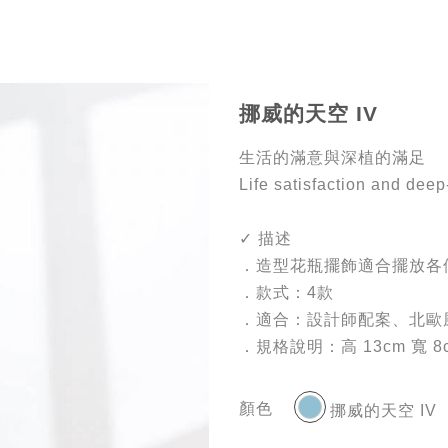
挪威的天空 IV
生活的滿意與深植的滿足
Life satisfaction and deep
✓ 描述
．造型花瓶擺飾適合擺放各
．款式：4款
．適合：設計師配案、北歐
．規格說明：高 13cm 寬 8c
顏色
挪威的天空 IV