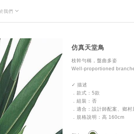
於我們
於我們
仿真天堂鳥
枝幹勻稱，盤曲多姿
Well-proportioned branche
✓ 描述
．款式：5款
．組裝：否
．適合：設計師配案、鄉村
．規格說明：高 160cm