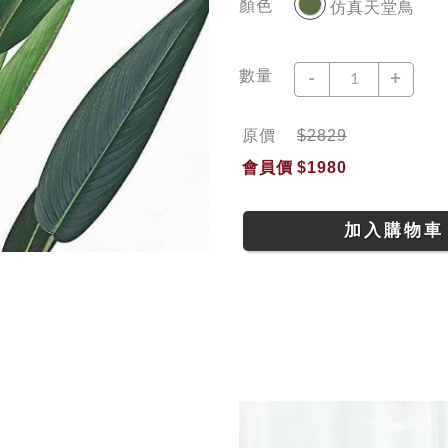
顏色
仿真天堂鳥
數量
-
+
原價
$2829
會員價
$1980
加入購物車