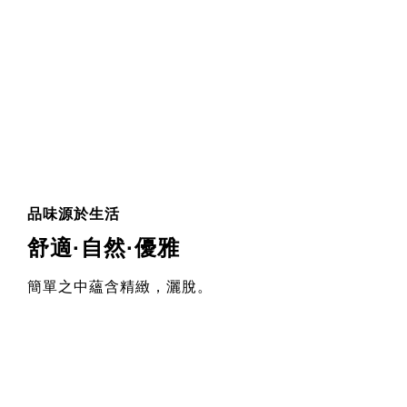
品味源於生活
舒適·自然·優雅
簡單之中蘊含精緻，灑脫。