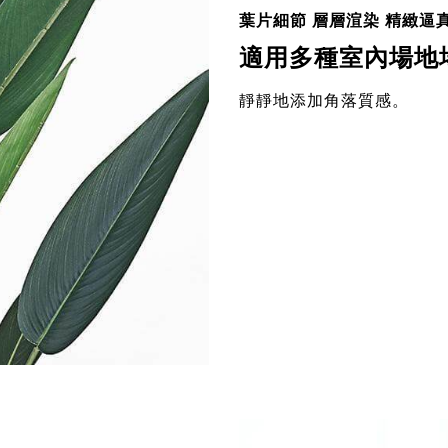
葉片細節 層層渲染 精緻逼
適用多種室內場地
靜靜地添加角落質感。